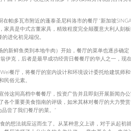
大厨在帕多瓦市附近的蓬泰圣尼科洛市的餐厅 “新加坡SINGA
，家具是中式古董家具，精致程度完全颠覆意大利人刻板
餐的进化初见端倪。
海鲜市场的新鲜鱼类到本地牛肉）开始，餐厅的菜单也逐步确
者翁伊克，后者是最早成功经营日餐餐厅的华人之一，现在是
 Wei餐厅，将餐厅的室内设计和环境设计委托给建筑师和设计师
和民俗元素。
宣传这间高档中餐餐厅，投资广告并且即刻开展新闻办公
了各个重要美食指南的评级，如米其林对餐厅的大力赞赏
为品尝了我们餐厅的菜。”
美食的想法就应运而生了。从某种意义上讲，对于从起初就致