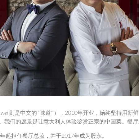
，
wei
则是中文的 “味道” ），2010年开业，始终坚持
。我们的愿景是让意大利人体验鉴赏正宗的中国菜。餐厅
年起担任餐厅总监，并于2017年成为股东。