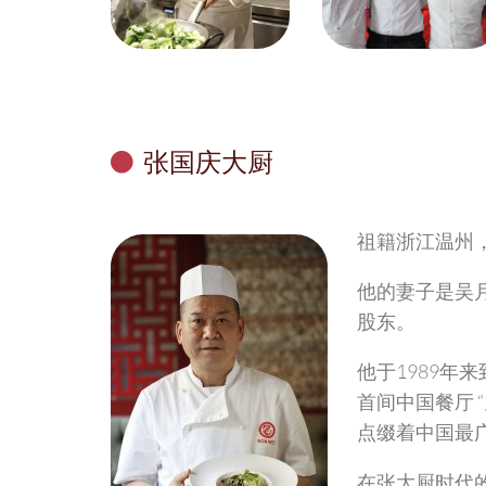
张国庆大厨
祖籍浙江温州，
他的妻子是吴月
股东。
他于1989年
首间中国餐厅 
点缀着中国最
在张大厨时代