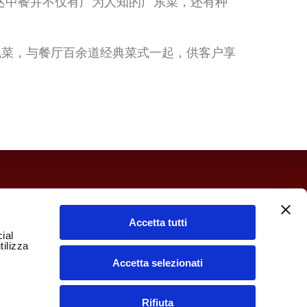
达中餐并不仅有广为人知的广东菜，还有种
菜系特色菜，与餐厅百余道经典菜式一起，供客户享
4:30 – 19/23:30
件
Accetta tutti
ial
tilizza
Accetta selezionati
telvetro路24号的停车场，为餐厅客户提供两小时内
。
Rifiuta