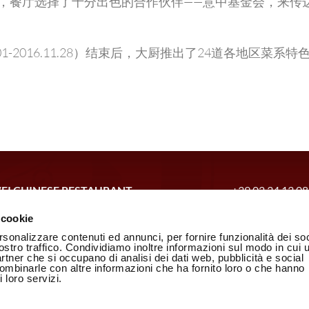
，餐厅选择了十分出色的合作伙伴——意中基金会，来传
.01-2016.11.28）结束后，大厨推出了24道各地区
EI CHINESE RESTAURANT
+39.02.34.13.08
telvetro, 16/18 – 20154 Milano
每天开业时间：12/1
 cookie
 10000100965
点击发送邮
rsonalizzare contenuti ed annunci, per fornire funzionalità dei soc
如何抵达
ostro traffico. Condividiamo inoltre informazioni sul modo in cui u
partner che si occupano di analisi dei dati web, pubblicità e social
ookie政策
combinarle con altre informazioni che ha fornito loro o che hanno
有：
位于Via Cas
 loro servizi.
免费停车服务