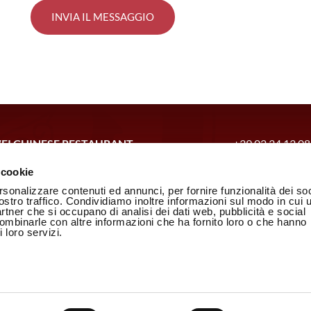
EI CHINESE RESTAURANT
+39.02.34.13.08
telvetro, 16/18 – 20154 Milano
Open from Tuesd
 cookie
 10000100965
Open Friday and
rsonalizzare contenuti ed annunci, per fornire funzionalità dei soc
Open Sunday: 12
ostro traffico. Condividiamo inoltre informazioni sul modo in cui u
Closed on Mon
partner che si occupano di analisi dei dati web, pubblicità e social
 Policy
combinarle con altre informazioni che ha fornito loro o che hanno
CLICK HERE
Policy
 loro servizi.
HOW TO GET
Free car parking 
No. 24, Via Cast