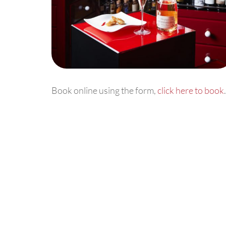
Book online using the form,
click here to book
.