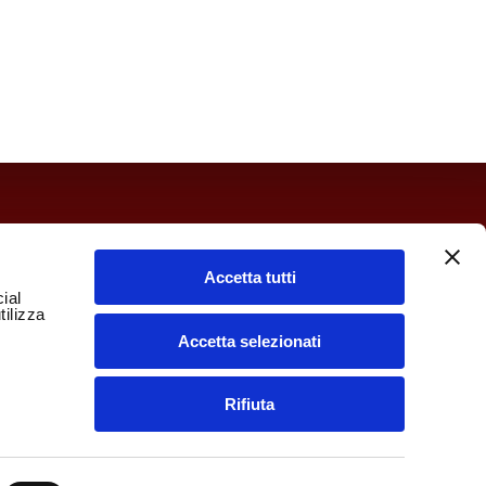
ay to Thursday: 12/14: 30 – 19/23: 00
 Saturday: 12/14: 30 – 19/23: 30
Accetta tutti
ial
/14: 30 – 19/23: 00
tilizza
days
Accetta selezionati
 TO SEND US A MAIL
 HERE
Rifiuta
(first 2 hours) for all of our diners at the Garage at
elvetro.