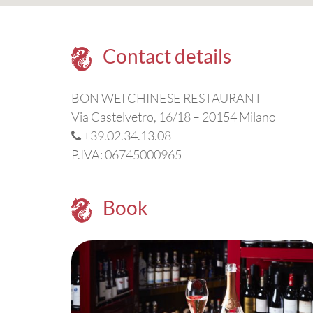
Contact details
BON WEI CHINESE RESTAURANT
Via Castelvetro, 16/18 – 20154 Milano
+39.02.34.13.08
P.IVA: 06745000965
Book