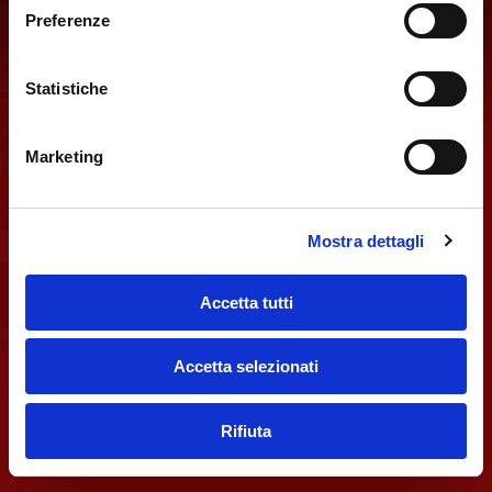
Preferenze
BON WEI CHINESE RESTAURANT
Statistiche
Via Castelvetro, 16/18 – 20154 Milano
P.IVA: 10000100965
Marketing
隐私和Cookie政策
版权所有：
Mostra dettagli
Accetta tutti
+39.02.34.13.08
Accetta selezionati
每天开业时间：12/14:30 – 19/23:30
点击发送邮件
Rifiuta
如何抵达