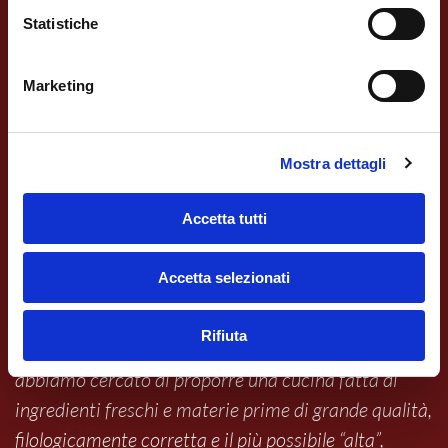
Statistiche
La cucina regionale cinese
Marketing
A cena con i piatti tradizionali della “badacaixi”,
le 8 regioni gastronomiche della Cina
Mostra dettagli
Specchio della varietà culturale del paese, la
Accetta tutti
gastronomia cinese non si riduce a poche singole
specialità: oggi eccelle per l’incredibile varietà di
Accetta selezionati
piatti che ciascuna sua regione può offrire.
Rifiuta
“Sin dall’apertura del nostro ristorante, nel 2010,
abbiamo cercato di proporre una cucina fatta di
ingredienti freschi e materie prime di grande qualità,
filologicamente corretta e il più possibile “alta”,