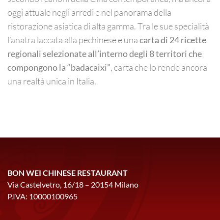
oggi attuale negli arredi e nel panorama della
ristorazione asiatica di alta gamma. Tra le sue specialità
l’anatra laccata alla pechinese e una
carta di 24 ricette
regionali selezionate all’interno degli 8 territori che
compongono la “badacaixi”
, carta che lo rende ancora
una realtà unica in Italia.
BON WEI CHINESE RESTAURANT
Via Castelvetro, 16/18 – 20154 Milano
P.IVA: 10000100965