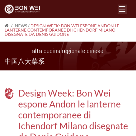
/
NEWS
/
DESIGN WEEK: BON WEI ESPONE ANDON LE
LANTERNE CONTEMPORANEE DI ICHENDORF MILANO
DISEGNATE DA DENIS GUIDONE
alta cucina regionale cinese
中国八大菜系
Design Week: Bon Wei
espone Andon le lanterne
contemporanee di
Ichendorf Milano disegnate