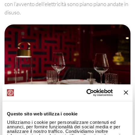
con l’avvento dell’elettricità sono piano piano andate in
disuso.
Questo sito web utilizza i cookie
Guidone spiega che ha volute reinterpretare il tema
Utilizziamo i cookie per personalizzare contenuti ed
annunci, per fornire funzionalità dei social media e per
delle lanterne con un’estetica minimalista che unisce Est
analizzare il nostro traffico. Condividiamo inoltre