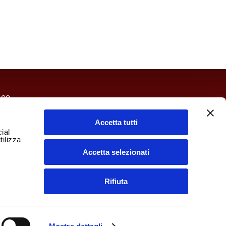
.08
dì al giovedì: 12/14:30 – 19/23:00
e sabato: 12/14:30 – 19/23:30
Accetta tutti
ial
a: 12/14:30 – 19/23:00
tilizza
Accetta selezionati
 PER INVIARE UNA MAIL
IUNGERCI
Rifiuta
ratuito (prime 2 ore) per tutti i nostri clienti
 di Via Castelvetro, 24.