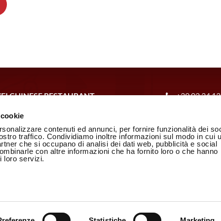
EI CHINESE RESTAURANT
+39.02.34.13
telvetro, 16/18 – 20154 Milano
Aperto dal marte
 cookie
 10000100965
Aperto venerdì 
rsonalizzare contenuti ed annunci, per fornire funzionalità dei soc
Aperto domenic
ostro traffico. Condividiamo inoltre informazioni sul modo in cui u
Chiuso il lunedì
partner che si occupano di analisi dei dati web, pubblicità e social
tiva sulla Privacy
combinarle con altre informazioni che ha fornito loro o che hanno
CLICCA QUI
Policy
 loro servizi.
COME RAGG
Parcheggio auto g
presso il Garage
Preferenze
Statistiche
Marketing