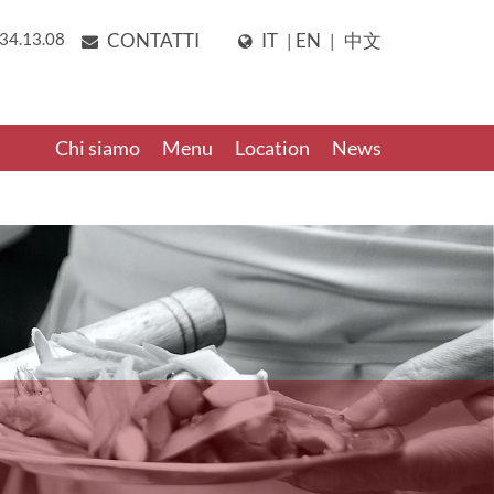
34.13.08
CONTATTI
IT
EN
中文
|
|
Chi siamo
Menu
Location
News