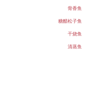
骨香鱼
糖醋松子鱼
干烧鱼
清蒸鱼