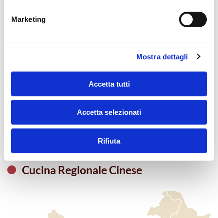
时令菜
Marketing
Melanzane stufate piccanti
鱼香茄子
Mostra dettagli
Insalata con salsa d’ostrica
蚝油生菜
Accetta tutti
Fagiolini saltati piccanti
Accetta selezionati
干煸四季豆
Rifiuta
Cucina Regionale Cinese