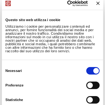
DESSERT
Questo sito web utilizza i cookie
Verdure e Tofu
Utilizziamo i cookie per personalizzare contenuti ed
annunci, per fornire funzionalità dei social media e per
analizzare il nostro traffico. Condividiamo inoltre
informazioni sul modo in cui utilizza il nostro sito con i
nostri partner che si occupano di analisi dei dati web,
“Mapo” tofu
pubblicità e social media, i quali potrebbero combinarle
con altre informazioni che ha fornito loro o che hanno
麻婆豆腐
raccolto dal suo utilizzo dei loro servizi.
Tofu con frutti di mare
Selezione
海鲜豆腐
Necessari
del
consenso
Tofu stufato con verdure
Preferenze
红烧豆腐
Verdure di stagione saltate
Statistiche